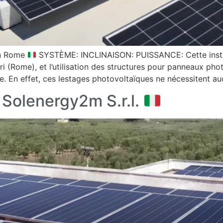
 en Rome
SYSTÈME: INCLINAISON: PUISSANCE: Cette install
tri (Rome), et l’utilisation des structures pour panneaux ph
e. En effet, ces lestages photovoltaïques ne nécessitent au
 Solenergy2m S.r.l.